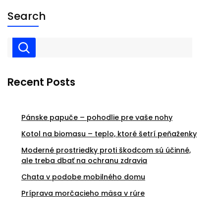
Search
Recent Posts
Pánske papuče – pohodlie pre vaše nohy
Kotol na biomasu – teplo, ktoré šetrí peňaženky
Moderné prostriedky proti škodcom sú účinné,
ale treba dbať na ochranu zdravia
Chata v podobe mobilného domu
Príprava morčacieho mäsa v rúre