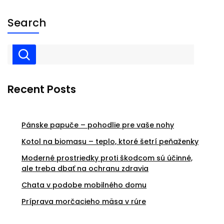
Search
Recent Posts
Pánske papuče – pohodlie pre vaše nohy
Kotol na biomasu – teplo, ktoré šetrí peňaženky
Moderné prostriedky proti škodcom sú účinné,
ale treba dbať na ochranu zdravia
Chata v podobe mobilného domu
Príprava morčacieho mäsa v rúre