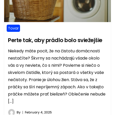
Tovar
Perte tak, aby prádlo bolo sviežejšie
Niekedy máte pocit, že na čistotu domácnosti
nestačíte? Škvrny sa nachádzajú všade okolo
vás a vy neviete, čo s nimi? Povieme si niečo o
skvelom čistidle, ktorý sa postará o všetky vaše
nečistoty. Pranie je úlohou žien. Stáva sa, že z
práčky sa šíri nepríjemný zápach. Ako v takejto
práčke môžete prať bielizeň? Oblečenie nebude
[…]
By
February 4, 2025