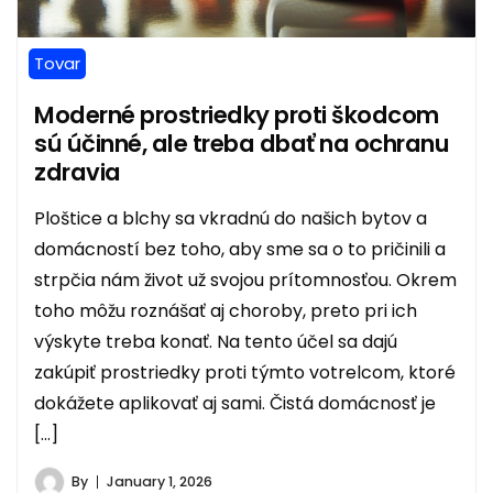
Tovar
Moderné prostriedky proti škodcom
sú účinné, ale treba dbať na ochranu
zdravia
Ploštice a blchy sa vkradnú do našich bytov a
domácností bez toho, aby sme sa o to pričinili a
strpčia nám život už svojou prítomnosťou. Okrem
toho môžu roznášať aj choroby, preto pri ich
výskyte treba konať. Na tento účel sa dajú
zakúpiť prostriedky proti týmto votrelcom, ktoré
dokážete aplikovať aj sami. Čistá domácnosť je
[…]
By
January 1, 2026