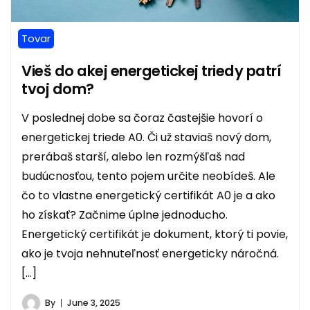
Tovar
Vieš do akej energetickej triedy patrí
tvoj dom?
V poslednej dobe sa čoraz častejšie hovorí o
energetickej triede A0. Či už staviaš nový dom,
prerábaš starší, alebo len rozmýšľaš nad
budúcnosťou, tento pojem určite neobídeš. Ale
čo to vlastne energetický certifikát A0 je a ako
ho získať? Začnime úplne jednoducho.
Energetický certifikát je dokument, ktorý ti povie,
ako je tvoja nehnuteľnosť energeticky náročná.
[…]
By
June 3, 2025