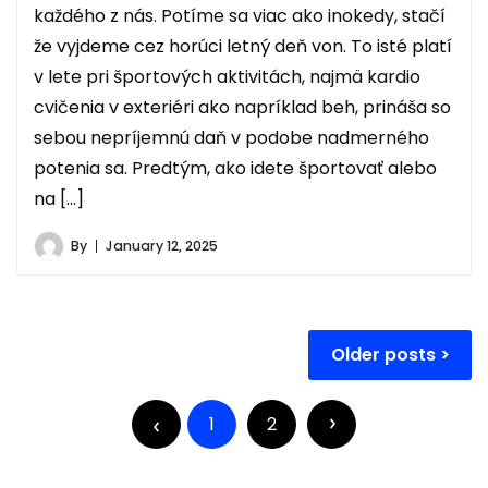
každého z nás. Potíme sa viac ako inokedy, stačí
že vyjdeme cez horúci letný deň von. To isté platí
v lete pri športových aktivitách, najmä kardio
cvičenia v exteriéri ako napríklad beh, prináša so
sebou nepríjemnú daň v podobe nadmerného
potenia sa. Predtým, ako idete športovať alebo
na […]
By
January 12, 2025
Posts
Older posts
navigation
Posts
pagination
1
2