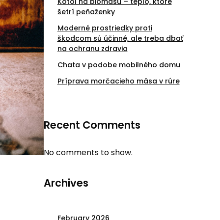
Kotol na biomasu – teplo, ktoré
šetrí peňaženky
Moderné prostriedky proti
škodcom sú účinné, ale treba dbať
na ochranu zdravia
Chata v podobe mobilného domu
Príprava morčacieho mäsa v rúre
Recent Comments
No comments to show.
Archives
February 2026