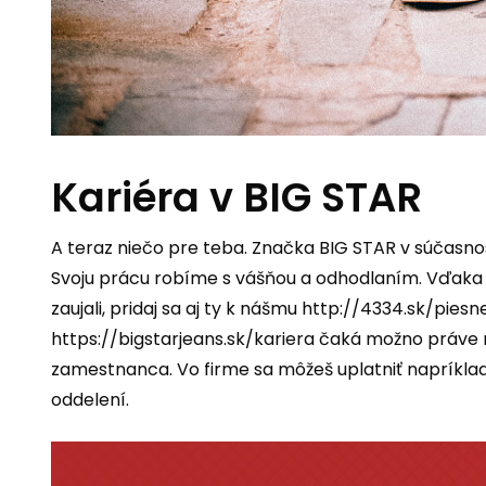
Kariéra v BIG STAR
A teraz niečo pre teba. Značka BIG STAR v súčasnos
Svoju prácu robíme s vášňou a odhodlaním. Vďaka 
zaujali, pridaj sa aj ty k nášmu
http://4334.sk/pies
https://bigstarjeans.sk/kariera
čaká možno práve na
zamestnanca. Vo firme sa môžeš uplatniť napríkl
oddelení.