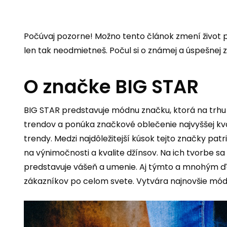
Počúvaj pozorne! Možno tento článok zmení život pr
len tak neodmietneš.
Počul si o známej a úspešnej
O značke BIG STAR
BIG STAR predstavuje módnu značku, ktorá na trhu 
trendov a ponúka značkové oblečenie najvyššej kvali
trendy. Medzi najdôležitejší kúsok tejto značky pat
na výnimočnosti a kvalite džínsov. Na ich tvorbe sa
predstavuje vášeň a umenie. Aj týmto a mnohým ďal
zákazníkov po celom svete. Vytvára najnovšie módn