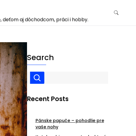
, deťom aj dôchodcom, práci i hobby.
Search
Recent Posts
Pánske papuče – pohodlie pre
vaše nohy