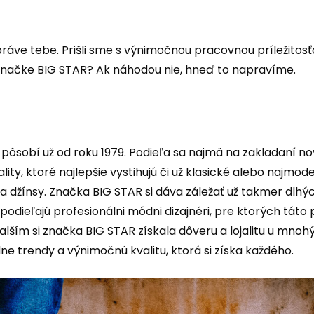
áve tebe. Prišli sme s výnimočnou pracovnou príležitosť
 značke BIG STAR? Ak náhodou nie, hneď to napravíme.
pôsobí už od roku 1979. Podieľa sa najmä na zakladaní n
ty, ktoré najlepšie vystihujú či už klasické alebo najmode
ria džínsy. Značka BIG STAR si dáva záležať už takmer dlh
 podieľajú profesionálni módni dizajnéri, pre ktorých táto
ším si značka BIG STAR získala dôveru a lojalitu u mnoh
e trendy a výnimočnú kvalitu, ktorá si získa každého.