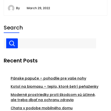
By
March 29, 2022
Search
Recent Posts
Pánske papuče – pohodlie pre vaše nohy
Kotol na biomasu – teplo, ktoré šetrí peňaženky
Moderné prostriedky proti škodcom sú účinné,
ale treba dbať na ochranu zdravia
Chata v podobe mobilného domu