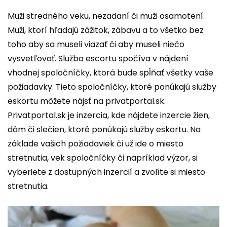
Muži stredného veku, nezadaní či muži osamotení.
Muži, ktorí hľadajú zážitok, zábavu a to všetko bez
toho aby sa museli viazať či aby museli niečo
vysvetľovať. Služba escortu spočíva v nájdení
vhodnej spoločníčky, ktorá bude spĺňať všetky vaše
požiadavky. Tieto spoločníčky, ktoré ponúkajú služby
eskortu môžete nájsť na privatportal.sk.
Privatportal.sk je inzercia, kde nájdete inzercie žien,
dám či slečien, ktoré ponúkajú služby eskortu. Na
základe vašich požiadaviek či už ide o miesto
stretnutia, vek spoločníčky či napríklad výzor, si
vyberiete z dostupných inzercií a zvolíte si miesto
stretnutia.