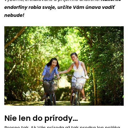
endorfíny robia svoje, určite Vám únava vadiť
nebude!
Nie len do prírody…
Presne tak. Ak Vás príroda až tak predsa len neláka