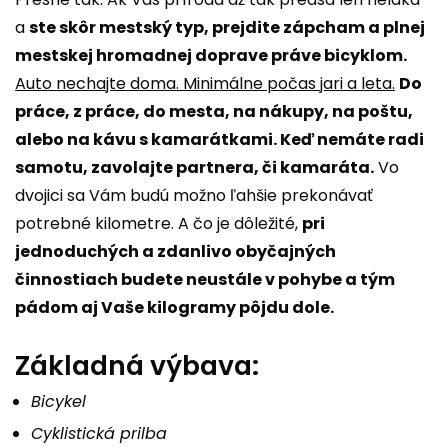
a
ste skôr mestský typ, prejdite zápcham a plnej
mestskej hromadnej doprave práve bicyklom.
Auto nechajte doma. Minimálne počas jari a leta.
Do
práce, z práce, do mesta, na nákupy, na poštu,
alebo na kávu s kamarátkami. Keď nemáte radi
samotu, zavolajte partnera, či kamaráta.
Vo
dvojici sa Vám budú možno ľahšie prekonávať
potrebné kilometre. A čo je dôležité,
pri
jednoduchých a zdanlivo obyčajných
činnostiach budete neustále v pohybe a tým
pádom aj Vaše kilogramy pôjdu dole.
Základná výbava:
Bicykel
Cyklistická prilba